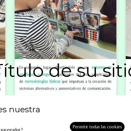
Título de su siti
a
En segundo lugar, abordándolo en un
entorno de
y
confianza y seguro
facilitador del uso y aplicación
de
metodologías lúdicas
que impulsan a la creación de
a
sistemas alternativos y aumentativos de comunicación.
s
,
,
es nuestra
a
,
s
Permitir todas las cookies
l navegador?