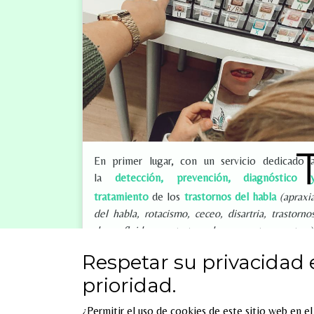
En primer lugar, con un servicio dedicado 
la
detección, prevención, diagnóstico 
tratamiento
de los
trastornos del habla
(apraxi
del habla, rotacismo, ceceo, disartria, trastorno
de fluidez, tartamudeo, entre otras)
trastornos de voz
(como la disfonía o afonía)
Respetar su privacidad 
trastornos del lenguaje oral y escrito
(como l
prioridad.
comprensión lectora, expresión fonológica
semántica, habilidades sociales, retraso
¿Permitir el uso de cookies de este sitio web en e