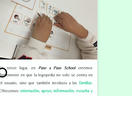
o
En tercer lugar, en
Paso a Paso School
creemos
firmemente en que la logopedia no solo se centra en
el usuario, sino que también involucra a las
familias
.
Ofrecemos
orientación, apoyo, información, escucha y
acompañamiento
a estas familias a través de pautas,
juegos u orientaciones para aplicarlas en el seno
familiar y tener una relación de coordinación y
colaboración para conseguir objetivos comunes.