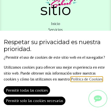
sitio
Inicio
Servicios
Talleres
Respetar su privacidad es nuestra
Eventos
Equipo
prioridad.
Contacto
¿Permitir el uso de cookies de este sitio web en el navegador?
C.Alfonso I el Batallador,50430,María de Huerva,Zaragoza
Utilizamos cookies para ofrecer una mejor experiencia en este
616 18 4​3 28
sitio web. Puede obtener más información sobre nuestras
info@pasoapasomdh.com
cookies y cómo las utilizamos en nuestro
Política de Cookies
.
Permitir todas las cookies
Permitir solo las cookies necesarias